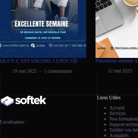
Fructueuse semaine à
OUI !!! C’EST ENCORE LUNDI ‼️😣
12 mai 2025
19 mai 2025
1 commentaire
Liens Utiles
Accueil
Services
Nos formation
Localisation :
Support techn
Tarifier vos be
Actualités