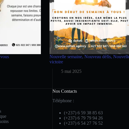
 vous
Nouvelle semaine, Nouveau défis, Nouvell
victoire
5 mai 2025
Nos Contacts
Téléphone :
s
(+237) 6 59 38 85 63
ique
(+237) 6 79 79 94 26
soins
(+237) 6 54 27 76 52