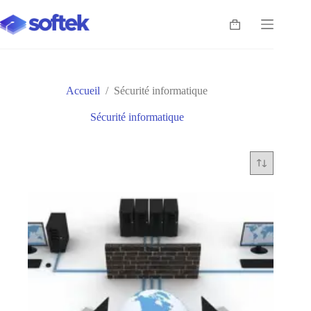
Passer
au
Panier
contenu
d’achat
Accueil
/
Sécurité informatique
Sécurité informatique