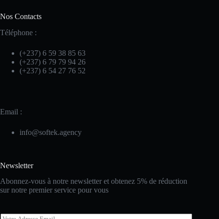
Nos Contacts
Téléphone :
(+237) 6 59 38 85 63
(+237) 6 79 79 94 26
(+237) 6 54 27 76 52
Email :
info@softek.agency
Newsletter
Abonnez-vous à notre newsletter et obtenez 5% de réduction
sur notre premier service pour vous
E
E
m