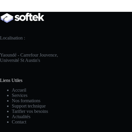
Localisation :
Yaoundé - Carrefour Jouvence,
Université St Austin's
Liens Utiles
Accueil
Services
Nos formations
Support technique
Tarifier vos besoins
Actualités
Contact