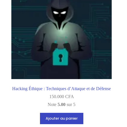
être
choisies
sur
la
page
du
produit
Hacking Éthique : Techniques d’Attaque et de Défense
150.000
CFA
Note
5.00
sur 5
Ajouter au panier