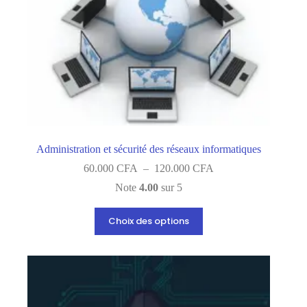
Administration et sécurité des réseaux informatiques
Plage
60.000
CFA
–
120.000
CFA
de
Note
4.00
sur 5
prix :
60.000 CFA
Ce
à
Choix des options
produit
120.000 CFA
a
plusieurs
variations.
Les
options
peuvent