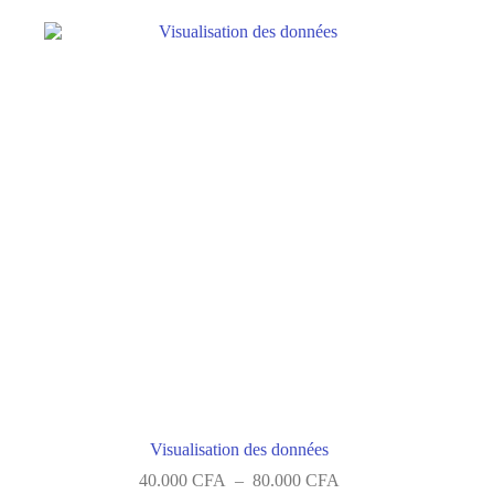
plusieurs
variations.
Les
options
peuvent
être
choisies
sur
la
page
du
produit
Visualisation des données
Plage
40.000
CFA
–
80.000
CFA