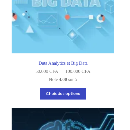
Data Analytics et Big Data
Plage
50.000
CFA
–
100.000
CFA
de
Note
4.00
sur 5
prix :
50.000 CFA
Ce
à
Choix des options
produit
100.000 CFA
a
plusieurs
variations.
Les
options
peuvent